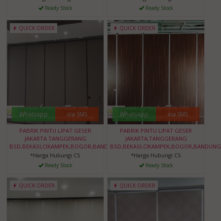
Ready Stock
Ready Stock
QUICK ORDER
QUICK ORDER
Whatsapp
via SMS
Whatsapp
via SMS
PABRIK PINTU LIPAT GESER
PABRIK PINTU LIPAT GESER
JAKARTA TANGGERANG
JAKARTA,TANGGERANG
BSD,BEKASI,CIKAMPEK,BOGOR,BANDUNG,BANTEN
BSD,BEKASI,CIKAMPEK,BOGOR,BANDUNG
*Harga Hubungi CS
*Harga Hubungi CS
Ready Stock
Ready Stock
QUICK ORDER
QUICK ORDER