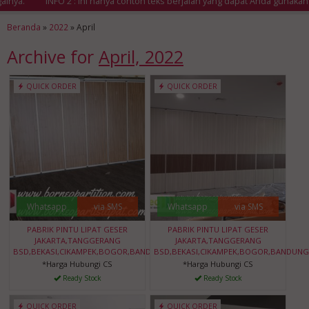
ya.
INFO 2 : Ini hanya contoh teks berjalan yang dapat Anda gunakan u
Beranda
»
2022
»
April
Archive for
April, 2022
QUICK ORDER
QUICK ORDER
Whatsapp
via SMS
Whatsapp
via SMS
PABRIK PINTU LIPAT GESER
PABRIK PINTU LIPAT GESER
JAKARTA,TANGGERANG
JAKARTA,TANGGERANG
BSD,BEKASI,CIKAMPEK,BOGOR,BANDUNG,BANTEN
BSD,BEKASI,CIKAMPEK,BOGOR,BANDUNG
*Harga Hubungi CS
*Harga Hubungi CS
Ready Stock
Ready Stock
QUICK ORDER
QUICK ORDER