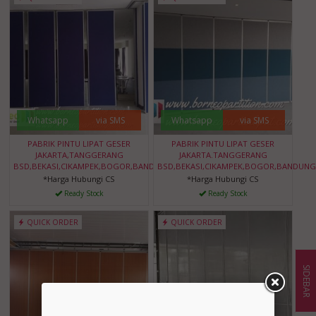
Whatsapp
via SMS
Whatsapp
via SMS
PABRIK PINTU LIPAT GESER
PABRIK PINTU LIPAT GESER
JAKARTA,TANGGERANG
JAKARTA.TANGGERANG
BSD,BEKASI,CIKAMPEK,BOGOR,BANDUNG,BANTEN
BSD,BEKASI,CIKAMPEK,BOGOR,BANDUNG
*Harga Hubungi CS
*Harga Hubungi CS
Ready Stock
Ready Stock
QUICK ORDER
QUICK ORDER
SIDEBAR