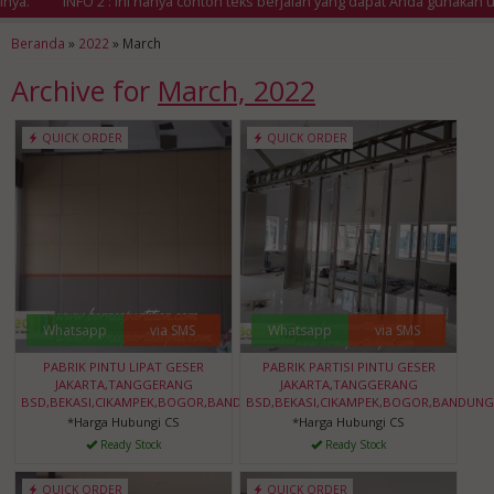
.
INFO 2 : Ini hanya contoh teks berjalan yang dapat Anda gunakan un
Beranda
»
2022
»
March
Archive for
March, 2022
QUICK ORDER
QUICK ORDER
Whatsapp
via SMS
Whatsapp
via SMS
PABRIK PINTU LIPAT GESER
PABRIK PARTISI PINTU GESER
JAKARTA,TANGGERANG
JAKARTA,TANGGERANG
BSD,BEKASI,CIKAMPEK,BOGOR,BANDUNG,BANTEN
BSD,BEKASI,CIKAMPEK,BOGOR,BANDUNG
*Harga Hubungi CS
*Harga Hubungi CS
Ready Stock
Ready Stock
QUICK ORDER
QUICK ORDER