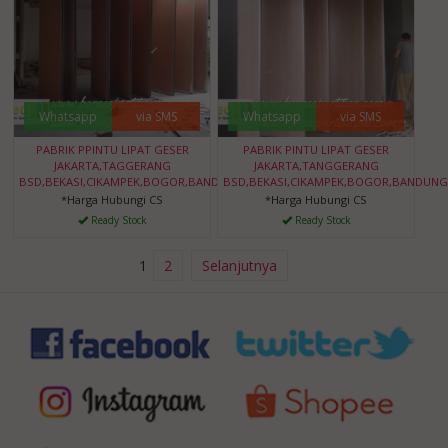
Whatsapp
via SMS
Whatsapp
via SMS
PABRIK PPINTU LIPAT GESER
PABRIK PINTU LIPAT GESER
JAKARTA,TAGGERANG
JAKARTA,TANGGERANG
BSD,BEKASI,CIKAMPEK,BOGOR,BANDUNG,BANTEN
BSD,BEKASI,CIKAMPEK,BOGOR,BANDUNG
*Harga Hubungi CS
*Harga Hubungi CS
Ready Stock
Ready Stock
1
2
Selanjutnya