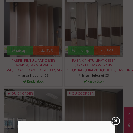
Whatsapp
via SMS
Whatsapp
via SMS
PABRIK PINTU LIPAT GESER
PABRIK PINTU LIPAT GESER
JAKARTA,TANGGERANG
JAKARTA,TANGGERANG
BSD,BEKASI,CIKAMPEK,BOGOR,BANDUNG,BANTEN
BSD,BEKASI,CIKAMPEK,BOGOR,BANDUNG
*Harga Hubungi CS
*Harga Hubungi CS
Ready Stock
Ready Stock
QUICK ORDER
QUICK ORDER
SIDEBAR