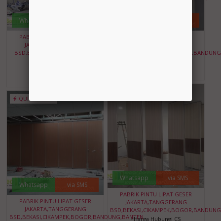
Whatsapp
via SMS
Whatsapp
via SMS
PABRIK PINTU LIPAT GESER
PABRIK PINTU LIPAT GESER
JAKARTA,TANGGERANG
JAKARTA,TANGGERANG
BSD,BEKASI,CIKAMPEK,BOGOR
BSD,BEKASI,CIKAMPEK,BOGOR,BANDUNG
BANDUNG,BANTEN
*Harga Hubungi CS
*Harga Hubungi CS
Ready Stock
Ready Stock
QUICK ORDER
QUICK ORDER
Whatsapp
via SMS
Whatsapp
via SMS
PABRIK PINTU LIPAT GESER
PABRIK PINTU LIPAT GESER
JAKARTA,TANGGERANG
JAKARTA,TANGGERANG
BSD,BEKASI,CIKAMPEK,BOGOR,BANDUNG
BSD,BEKASI,CIKAMPEK,BOGOR,BANDUNG,BANTEN
*Harga Hubungi CS