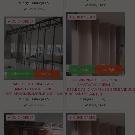
*Harga Hubungi CS
Ready Stock
Ready Stock
QUICK ORDER
QUICK ORDER
Whatsapp
via SMS
Whatsapp
via SMS
PABRIK PINTU LIPAT GESER
PABRIK PINTU LIPAT GESER
JAKARTA,TANGGERANG
JAKARTA,TANGGERANG
BSD,BEKASI,CIKAMPEK,BOGOR,BANDUNG
BSD,BEKASI,CIKAMPEK,BOGOR,BANDUNG,BANTEN
BANTEN
*Harga Hubungi CS
*Harga Hubungi CS
Ready Stock
Ready Stock
QUICK ORDER
QUICK ORDER