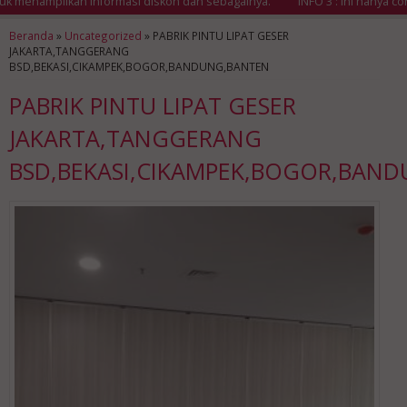
 menampilkan informasi diskon dan sebagainya.
INFO 3 : Ini hanya cont
Beranda
»
Uncategorized
»
PABRIK PINTU LIPAT GESER
JAKARTA,TANGGERANG
BSD,BEKASI,CIKAMPEK,BOGOR,BANDUNG,BANTEN
PABRIK PINTU LIPAT GESER
JAKARTA,TANGGERANG
BSD,BEKASI,CIKAMPEK,BOGOR,BAN