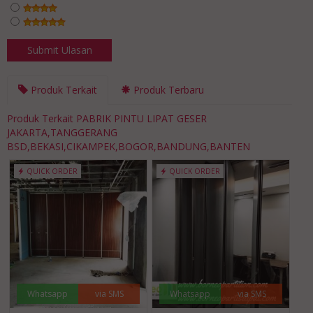
Produk Terkait
Produk Terbaru
Produk Terkait PABRIK PINTU LIPAT GESER
JAKARTA,TANGGERANG
BSD,BEKASI,CIKAMPEK,BOGOR,BANDUNG,BANTEN
QUICK ORDER
QUICK ORDER
Whatsapp
via SMS
Whatsapp
via SMS