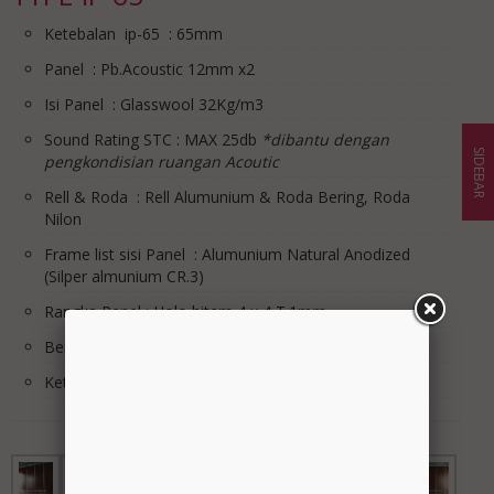
Ketebalan ip-65 : 65mm
Panel : Pb.Acoustic 12mm x2
Isi Panel : Glasswool 32Kg/m3
Sound Rating STC : MAX 25db
*dibantu dengan
SIDEBAR
pengkondisian ruangan Acoutic
Rell & Roda : Rell Alumunium & Roda Bering, Roda
Nilon
Frame list sisi Panel : Alumunium Natural Anodized
(Silper almunium CR.3)
Rangka Panel : Holo hitam 4 x 4 T.1mm
Berat Panel /m2 : 15Kg/m2
Ketingian Max : 1m s/d 7m