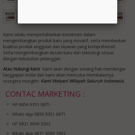
Kami selalu mempertahankan komitmen dalam
mengembangkan produk baru yang inovatif, serta memberikan
kualitas produk unggulan dan layanan yang komprehensif.
Serta mengembangkan desain baru dan teknologi sesuai
dengan kebutuhan pelanggan.
Atau Hubungi kami
Kami akan dengan senang hati mendengar
tanggapan Anda! dan kami akan mencoba membalasnya
sesegera mungkin:
Kami Melyani Wilayah Seluruh indonesia
CONTAC MARKETING :
HP 0856 9351 0871
Whats App 0856 9351 0871
HP 0821 9000 3302
Whats App 0821 9000 3302