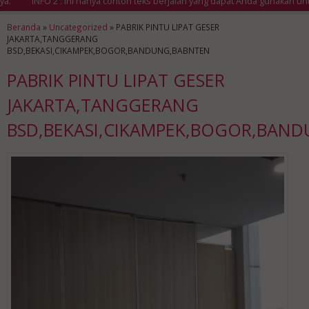
INFO 2 : Ini hanya contoh teks berjalan yang dapat Anda gunakan untuk
Beranda
»
Uncategorized
»
PABRIK PINTU LIPAT GESER
JAKARTA,TANGGERANG
BSD,BEKASI,CIKAMPEK,BOGOR,BANDUNG,BABNTEN
PABRIK PINTU LIPAT GESER
JAKARTA,TANGGERANG
BSD,BEKASI,CIKAMPEK,BOGOR,BAN