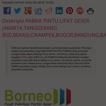
kepada teman atau kerabat Anda.
Deskripsi
PABRIK PINTU LIPAT GESER
JAKARTA,TANGGERANG
BSD,BEKASI,CIKAMPEK,BOGOR,BANDUNG,B
KAMI perusahaan Spesialis pembuatan partisi penyekat ruang Kelas, Pintu lipat
kedap suara
penyekat ruang Kelas
KAMI AHLINYA, PABRIK partisi penyekat
ruangan kelas, Rapat, Meeting room, kantor,
workshop, restaurant, pabrik,
bengkel,
HOTEL
, class, ballroom, cari PABRIK Partisi pintu lipat/Geser ruangan
penyekat ruang Kelas
Rapat, Miting room, kantor, workshop, pabrik,, cari partisi
peredam suara / kedap suara, ruangan Besar bisa buka tutup, Kami AHLINYA!
PABRIK penyekat ruangan Kedap Suara, untuk Miting room, kantor, workshop
penyekat ruang Kelas
.