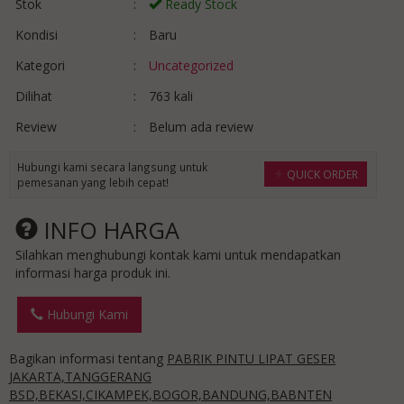
Stok
:
Ready Stock
Kondisi
:
Baru
Kategori
:
Uncategorized
Dilihat
:
763 kali
Review
:
Belum ada review
Hubungi kami secara langsung untuk
QUICK ORDER
pemesanan yang lebih cepat!
INFO HARGA
Silahkan menghubungi kontak kami untuk mendapatkan
informasi harga produk ini.
Hubungi Kami
Bagikan informasi tentang
PABRIK PINTU LIPAT GESER
JAKARTA,TANGGERANG
BSD,BEKASI,CIKAMPEK,BOGOR,BANDUNG,BABNTEN