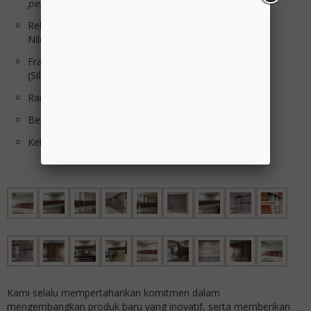
pengkondisian ruangan Acoutic
Rell & Roda : Rell Alumunium & Roda Bering, Roda
Nilon
Frame list sisi Panel : Alumunium Natural Anodized
(Silper almunium CR.3)
Rangka Panel : Holo hitam 4 x 4 T.1mm
Berat Panel /m2 : 15Kg/m2
Ketingian Max : 1m s/d 7m
Kami selalu mempertahankan komitmen dalam
mengembangkan produk baru yang inovatif, serta memberikan