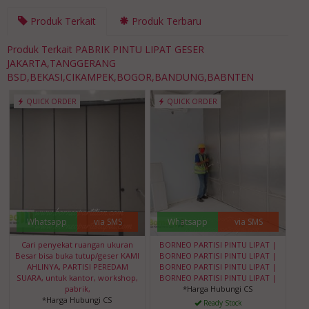
Produk Terkait
Produk Terbaru
Produk Terkait PABRIK PINTU LIPAT GESER
JAKARTA,TANGGERANG
BSD,BEKASI,CIKAMPEK,BOGOR,BANDUNG,BABNTEN
QUICK ORDER
QUICK ORDER
Whatsapp
via SMS
Whatsapp
via SMS
Cari penyekat ruangan ukuran
BORNEO PARTISI PINTU LIPAT |
Besar bisa buka tutup/geser KAMI
BORNEO PARTISI PINTU LIPAT |
AHLINYA, PARTISI PEREDAM
BORNEO PARTISI PINTU LIPAT |
SUARA, untuk kantor, workshop,
BORNEO PARTISI PINTU LIPAT |
pabrik,
*Harga Hubungi CS
*Harga Hubungi CS
Ready Stock