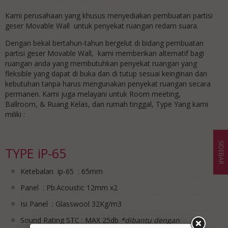
Kami perusahaan yang khusus menyediakan pembuatan partisi
geser Movable Wall untuk penyekat ruangan redam suara.
Dengan bekal bertahun-tahun bergelut di bidang pembuatan
partisi geser Movable Wall, kami memberikan alternatif bagi
ruangan anda yang membutuhkan penyekat ruangan yang
fleksible yang dapat di buka dan di tutup sesuai keinginan dan
kebutuhan tanpa harus mengunakan penyekat ruangan secara
permanen. Kami juga melayani untuk Room meeting,
Ballroom, & Ruang Kelas, dan rumah tinggal, Type Yang kami
miliki :
SIDEBAR
TYPE iP-65
Ketebalan ip-65 : 65mm
Panel : Pb.Acoustic 12mm x2
Isi Panel : Glasswool 32Kg/m3
Sound Rating STC : MAX 25db
*dibantu dengan