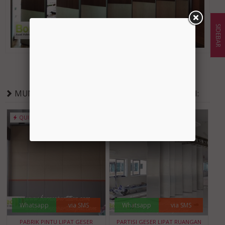
SIDEBAR
Original Post
Download Gambar
MUNGKIN ANDA TERTARIK PRODUK BERIKUT INI:
QUICK ORDER
QUICK ORDER
Whatsapp
via SMS
Whatsapp
via SMS
PABRIK PINTU LIPAT GESER
PARTISI GESER LIPAT RUANGAN