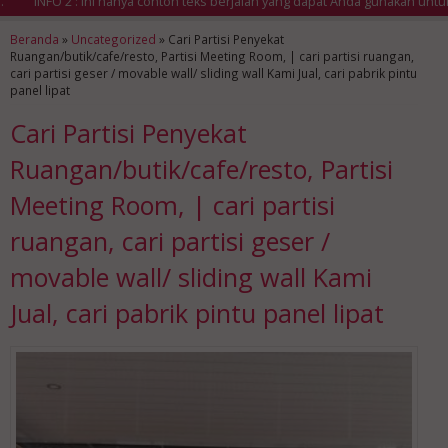
INFO 2 : Ini hanya contoh teks berjalan yang dapat Anda gunakan untuk m
Beranda
»
Uncategorized
»
Cari Partisi Penyekat
Ruangan/butik/cafe/resto, Partisi Meeting Room, | cari partisi ruangan,
cari partisi geser / movable wall/ sliding wall Kami Jual, cari pabrik pintu
panel lipat
Cari Partisi Penyekat
Ruangan/butik/cafe/resto, Partisi
Meeting Room, | cari partisi
ruangan, cari partisi geser /
movable wall/ sliding wall Kami
Jual, cari pabrik pintu panel lipat