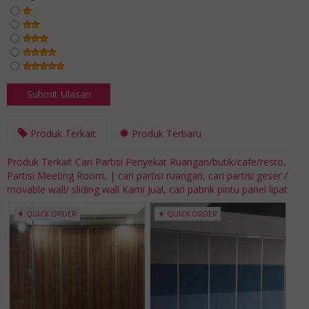
Produk Terkait
Produk Terbaru
Produk Terkait Cari Partisi Penyekat Ruangan/butik/cafe/resto,
Partisi Meeting Room, | cari partisi ruangan, cari partisi geser /
movable wall/ sliding wall Kami Jual, cari pabrik pintu panel lipat
QUICK ORDER
QUICK ORDER