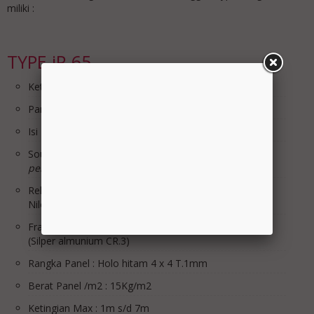
miliki :
TYPE iP-65
Ketebalan ip-65 : 65mm
Panel : Pb.Acoustic 12mm x2
Isi Panel : Glasswool 32Kg/m3
Sound Rating STC : MAX 25db
*dibantu dengan
pengkondisian ruangan Acoutic
Rell & Roda : Rell Alumunium & Roda Bering, Roda
Nilon
Frame list sisi Panel : Alumunium Natural Anodized
(Silper almunium CR.3)
Rangka Panel : Holo hitam 4 x 4 T.1mm
Berat Panel /m2 : 15Kg/m2
Ketingian Max : 1m s/d 7m