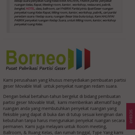
kedap suara
penyekat ruang Kelas
KAMI AHLINYA, PABRIK partisi penyekat
ruangan kelas, Rapat, Meeting room, kantor,
workshop, restaurant, pabrik,
bengkel,
HOTEL
, class, ballroom, cari PABRIK Partisi pintu lipat/Geser ruangan
penyekat ruang Kelas
Rapat, Miting room, kantor, workshop, pabrik,, cari partisi
peredam suara / kedap suara, ruangan Besar bisa buka tutup, Kami AHLINYA!
PABRIK penyekat ruangan Kedap Suara, untuk Miting room, kantor, workshop
penyekat ruang Kelas
.
Kami perusahaan yang khusus menyediakan pembuatan partisi
geser Movable Wall untuk penyekat ruangan redam suara.
Dengan bekal bertahun-tahun bergelut di bidang pembuatan
partisi geser Movable Wall, kami memberikan alternatif bagi
ruangan anda yang membutuhkan penyekat ruangan yang
SIDEBAR
fleksible yang dapat di buka dan di tutup sesuai keinginan dan
kebutuhan tanpa harus mengunakan penyekat ruangan secara
permanen. Kami juga melayani untuk Room meeting,
Ballroom, & Ruang Kelas, dan rumah tinggal, Type Yang kami