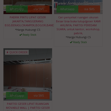
Whatsapp
via SMS
Whatsapp
via SMS
PABRIK PINTU LIPAT GESER
Cari penyekat ruangan ukuran
JAKARTA,TANGGERANG
Besar bisa buka tutup/geser KAMI
BSD,BEKASI,CIKAMPEK,BOGOR,BANDUNG,BANTEN
AHLINYA, PARTISI PEREDAM
SUARA, untuk kantor, workshop,
*Harga Hubungi CS
pabrik,
Ready Stock
*Harga Hubungi CS
Ready Stock
QUICK ORDER
Whatsapp
via SMS
PARTISI GESER LIPAT RUANGAN
MOVABLE WALL | PARTISI GESER