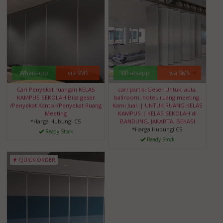
Whatsapp
via SMS
Whatsapp
via SMS
Cari Penyekat ruangan KELAS
cari partisi Geser Untuk, aula,
KAMPUS SEKOLAH Bisa geser
ballroom, hotel, ruang meeting.
/Penyekat Kantor/Penyekat Ruang
Kami Jual. | UNTUK RUANG KELAS
Meeting
KAMPUS | KELAS SEKOLAH di
*Harga Hubungi CS
BANDUNG, JAKARTA, BEKASI
*Harga Hubungi CS
Ready Stock
Ready Stock
QUICK ORDER