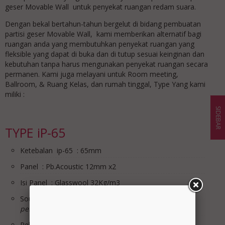
geser Movable Wall untuk penyekat ruangan redam suara.
Dengan bekal bertahun-tahun bergelut di bidang pembuatan
partisi geser Movable Wall, kami memberikan alternatif bagi
ruangan anda yang membutuhkan penyekat ruangan yang
fleksible yang dapat di buka dan di tutup sesuai keinginan dan
kebutuhan tanpa harus mengunakan penyekat ruangan secara
permanen. Kami juga melayani untuk Room meeting,
Ballroom, & Ruang Kelas, dan rumah tinggal, Type Yang kami
miliki :
SIDEBAR
TYPE iP-65
Ketebalan ip-65 : 65mm
Panel : Pb.Acoustic 12mm x2
Isi Panel : Glasswool 32Kg/m3
Sound Rating STC : MAX 25db
*dibantu dengan
pengkondisian ruangan Acoutic
Rell & Roda : Rell Alumunium & Roda Bering, Roda