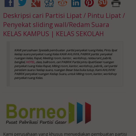
Deskripsi
cari Partisi Lipat / Pintu Lipat /
Penyekat sliding wall/Redam Suara
KELAS KAMPUS | KELAS SEKOLAH
KAMI perusahaan Spesialis pembuatan partisi penyekat ruang Kelas, Pintu lipat
kedap suara
penyekat ruang Kelas
KAMI AHLINYA, PABRIK partisi penyekat
ruangan kelas, Rapat, Meeting room, kantor,
workshop, restaurant, pabrik,
bengkel,
HOTEL
, class, ballroom, cari PABRIK Partisi pintu lipat/Geser ruangan
penyekat ruang Kelas
Rapat, Miting room, kantor, workshop, pabrik,, cari partisi
peredam suara / kedap suara, ruangan Besar bisa buka tutup, Kami AHLINYA!
PABRIK penyekat ruangan Kedap Suara, untuk Miting room, kantor, workshop
penyekat ruang Kelas
.
Kami perusahaan yang khusus menyediakan pembuatan partisi