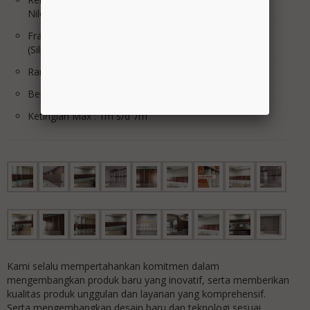
Nilon
Frame list sisi Panel : Alumunium Natural Anodized
(Silper almunium CR.3)
Rangka Panel : Holo hitam 4 x 4 T.1mm
Berat Panel /m2 : 15Kg/m2
Ketingian Max : 1m s/d 7m
Kami selalu mempertahankan komitmen dalam
mengembangkan produk baru yang inovatif, serta memberikan
kualitas produk unggulan dan layanan yang komprehensif.
Serta mengembangkan desain baru dan teknologi sesuai