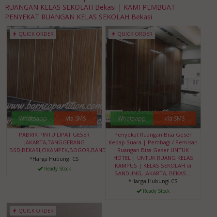
RUANGAN KELAS SEKOLAH Bekasi | KAMI PEMBUAT
PENYEKAT RUANGAN KELAS SEKOLAH Bekasi
QUICK ORDER
QUICK ORDER
Whatsapp
via SMS
Whatsapp
via SMS
PABRIK PINTU LIPAT GESER
Penyekat Ruangan Bisa Geser
JAKARTA,TANGGERANG
Kedap Suara | Pembagi / Pemisah
BSD,BEKASI,CIKAMPEK,BOGOR,BANDUNG,BANTEN
Ruangan Bisa Geser UNTUK
HOTEL | UNTUK RUANG KELAS
*Harga Hubungi CS
KAMPUS | KELAS SEKOLAH di
Ready Stock
BANDUNG, JAKARTA, BEKAS....
*Harga Hubungi CS
Ready Stock
QUICK ORDER