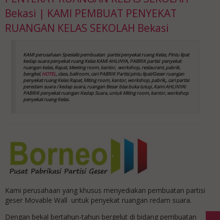
Bekasi | KAMI PEMBUAT PENYEKAT
RUANGAN KELAS SEKOLAH Bekasi
KAMI perusahaan Spesialis pembuatan partisi penyekat ruang Kelas, Pintu lipat
kedap suara
penyekat ruang Kelas
KAMI AHLINYA, PABRIK partisi penyekat
ruangan kelas, Rapat, Meeting room, kantor,
workshop, restaurant, pabrik,
bengkel,
HOTEL
, class, ballroom, cari PABRIK Partisi pintu lipat/Geser ruangan
penyekat ruang Kelas
Rapat, Miting room, kantor, workshop, pabrik,, cari partisi
peredam suara / kedap suara, ruangan Besar bisa buka tutup, Kami AHLINYA!
PABRIK penyekat ruangan Kedap Suara, untuk Miting room, kantor, workshop
penyekat ruang Kelas
.
Kami perusahaan yang khusus menyediakan pembuatan partisi
geser Movable Wall untuk penyekat ruangan redam suara.
Dengan bekal bertahun-tahun bergelut di bidang pembuatan