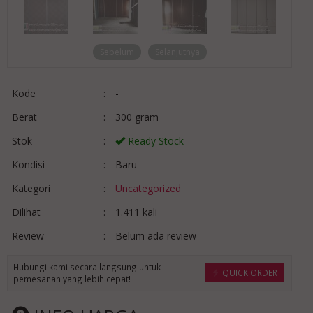
Sebelum
Selanjutnya
Kode
:
-
Berat
:
300 gram
Stok
:
Ready Stock
Kondisi
:
Baru
Kategori
:
Uncategorized
Dilihat
:
1.411 kali
Review
:
Belum ada review
Hubungi kami secara langsung untuk
QUICK ORDER
pemesanan yang lebih cepat!