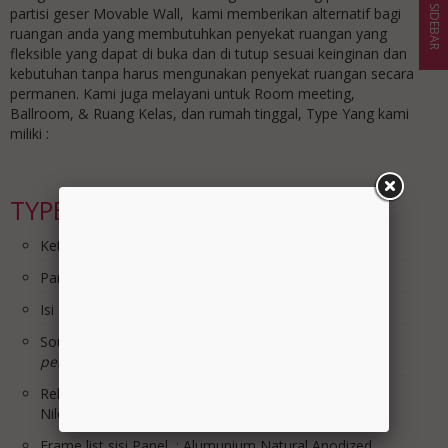
SIDEBAR
partisi geser Movable Wall, kami memberikan alternatif bagi
ruangan anda yang membutuhkan penyekat ruangan yang
fleksible yang dapat di buka dan di tutup sesuai keinginan dan
kebutuhan tanpa harus mengunakan penyekat ruangan secara
permanen. Kami juga melayani untuk Room meeting,
Ballroom, & Ruang Kelas, dan rumah tinggal, Type Yang kami
miliki :
TYPE iP-65
Ketebalan ip-65 : 65mm
Panel : Pb.Acoustic 12mm x2
Isi Panel : Glasswool 32Kg/m3
Sound Rating STC : MAX 25db
*dibantu dengan
pengkondisian ruangan Acoutic
Rell & Roda : Rell Alumunium & Roda Bering, Roda
Nilon
Frame list sisi Panel : Alumunium Natural Anodized