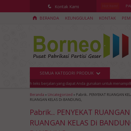
Hot Item!
PA
q
Kontak Kami
BERANDA
KEUNGGULAN
KONTAK
PEM
Car
PA
PA
CV.
Pab
SEMUA KATEGORI PRODUK
ca
teks berjalan yang dapat Anda gunakan untuk menampilkan informasi diskon 
KA
Beranda
»
Uncategorized
»
Pabrik.. PENYEKAT RUANGAN KE
RUANGAN KELAS Di BANDUNG,
Pabrik.. PENYEKAT RUANGAN
RUANGAN KELAS Di BANDUNG