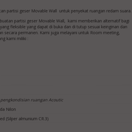
n partisi geser Movable Wall untuk penyekat ruangan redam suara.
uatan partisi geser Movable Wall, kami memberikan alternatif bagi
g fleksible yang dapat di buka dan di tutup sesuai keinginan dan
n secara permanen. Kami juga melayani untuk Room meeting,
g kami miliki :
pengkondisian ruangan Acoutic
da Nilon
zed (Silper almunium CR.3)