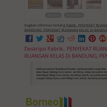
Sebelum
Selanjutnya
Bagikan informasi tentang
Pabrik.. PENYEKAT RUA
BANDUNG, PENYEKAT RUANGAN KELAS Di BANDU
Deskripsi
Pabrik.. PENYEKAT RUA
RUANGAN KELAS Di BANDUNG, PE
KAMI perusahaan Spesialis pembuatan partisi penyekat ruang Kelas, 
kelas, Rapat, Meeting room, kantor,
workshop, restaurant, pabrik, be
Kelas
Rapat, Miting room, kantor, workshop, pabrik,, cari partisi pe
ruangan Kedap Suara, untuk Miting room, kantor, workshop
penyeka