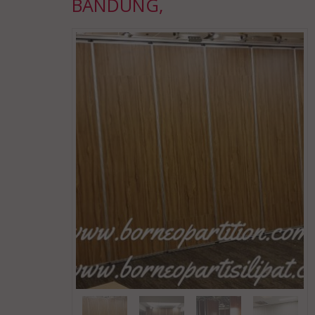
BANDUNG,
SPESIALIS
PEMBUATAN PARTISI
PI....
*Harga Hubungi CS
Ready Stock