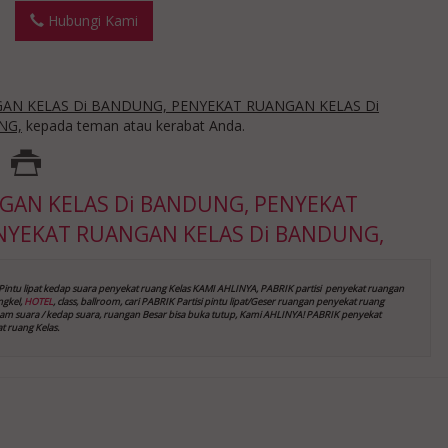
Hubungi Kami
NGAN KELAS Di BANDUNG, PENYEKAT RUANGAN KELAS Di
NG,
kepada teman atau kerabat Anda.
NGAN KELAS Di BANDUNG, PENYEKAT
NYEKAT RUANGAN KELAS Di BANDUNG,
Pintu lipat kedap suara
penyekat ruang Kelas
KAMI AHLINYA, PABRIK partisi penyekat ruangan
ngkel,
HOTEL
, class, ballroom, cari PABRIK Partisi pintu lipat/Geser ruangan
penyekat ruang
redam suara / kedap suara, ruangan Besar bisa buka tutup, Kami AHLINYA! PABRIK penyekat
t ruang Kelas
.