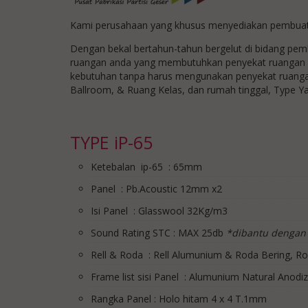
Kami perusahaan yang khusus menyediakan pembuata
Dengan bekal bertahun-tahun bergelut di bidang pemb
ruangan anda yang membutuhkan penyekat ruangan yan
kebutuhan tanpa harus mengunakan penyekat ruanga
Ballroom, & Ruang Kelas, dan rumah tinggal, Type Yan
TYPE iP-65
Ketebalan ip-65 : 65mm
Panel : Pb.Acoustic 12mm x2
Isi Panel : Glasswool 32Kg/m3
Sound Rating STC : MAX 25db
*dibantu dengan 
Rell & Roda : Rell Alumunium & Roda Bering, Ro
Frame list sisi Panel : Alumunium Natural Anodi
Rangka Panel : Holo hitam 4 x 4 T.1mm