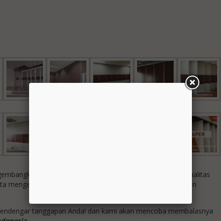
bangkan produk baru yang inovatif, serta memberikan kualitas
rta mengembangkan desain baru dan teknologi sesuai dengan
mendengar tanggapan Anda! dan kami akan mencoba membalasnya
ndonesia