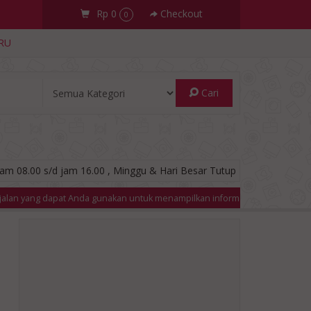
Rp 0
Checkout
0
RU
Cari
am 08.00 s/d jam 16.00 , Minggu & Hari Besar Tutup
da gunakan untuk menampilkan informasi diskon dan sebagainya.
INFO 3 