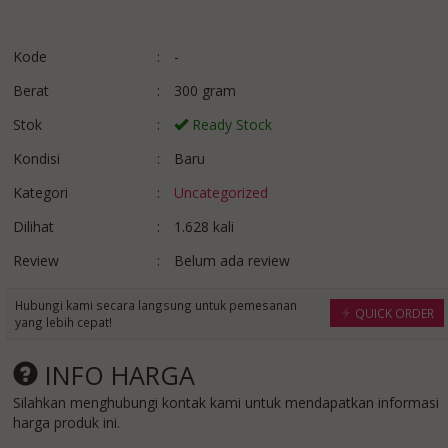
Kode
:
-
Berat
:
300 gram
Stok
:
Ready Stock
Kondisi
:
Baru
cari Penyekat
cari partisi geser 
Kategori
:
Uncategorized
Ruangan Miting d....
movable w....
*Harga Hubungi CS
*Harga Hubungi 
Dilihat
:
1.628 kali
Ready Stock
Ready Stock
Review
:
Belum ada review
Hubungi kami secara langsung untuk pemesanan
QUICK ORDER
yang lebih cepat!
INFO HARGA
Silahkan menghubungi kontak kami untuk mendapatkan informasi
harga produk ini.