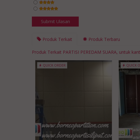
Produk Terkait
Produk Terbaru
Produk Terkait PARTISI PEREDAM SUARA, untuk kan
QUICK ORDER
QUICK 