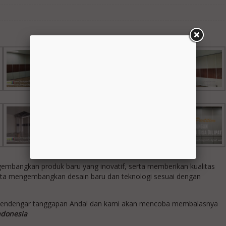
bangkan produk baru yang inovatif, serta memberikan kualitas
rta mengembangkan desain baru dan teknologi sesuai dengan
mendengar tanggapan Anda! dan kami akan mencoba membalasnya
ndonesia