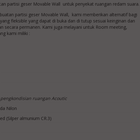
n partisi geser Movable Wall untuk penyekat ruangan redam suara.
uatan partisi geser Movable Wall, kami memberikan alternatif bagi
g fleksible yang dapat di buka dan di tutup sesuai keinginan dan
n secara permanen. Kami juga melayani untuk Room meeting,
g kami miliki :
pengkondisian ruangan Acoutic
da Nilon
zed (Silper almunium CR.3)