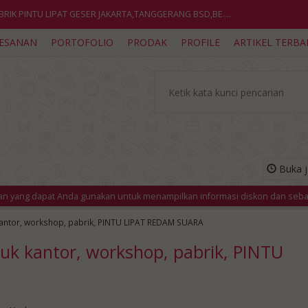
BRIK PINTU LIPAT GESER JAKARTA,TANGGERANG BSD,BE....
ESANAN
PORTOFOLIO
PRODAK
PROFILE
ARTIKEL TERBA
BRIK PINTU LIPAT KEDAP SUARA, PABRIK PINTU LIPAT....
NTU LIPAT |PARTISI GESER|SLIDING PENYEKAT RUANGA....
ri Penyekat ruangan KELAS KAMPUS SEKOLAH Bisa ge....
BRIK PINTU LIPAT GESER JAKARTA,TANGGERANG BSD,BE....
RTISI PEREDAM SUARA, untuk kantor, workshop, pab....
Buka j
rik PARTISI PINTU LIPAT Di BENGKULU| PARTISI LI....
da gunakan untuk menampilkan informasi diskon dan sebagainya.
INFO 4 
yekat ruangan kedap suara | pintu lipat | parti....
antor, workshop, pabrik, PINTU LIPAT REDAM SUARA
k kantor, workshop, pabrik, PINTU