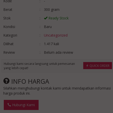
Kode
:
-
Berat
:
300 gram
Stok
:
Ready Stock
Kondisi
:
Baru
Kategori
:
Uncategorized
Dilihat
:
1.417 kali
PARTISI GESER LIPAT
SPESIALIS
RUANGAN MO....
PEMBUATAN PAR
Review
:
Belum ada review
*Harga Hubungi CS
PI....
*Harga Hubungi 
Ready Stock
Hubungi kami secara langsung untuk pemesanan
QUICK ORDER
Ready Stock
yang lebih cepat!
INFO HARGA
Silahkan menghubungi kontak kami untuk mendapatkan informasi
harga produk ini.
Hubungi Kami