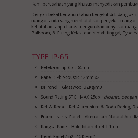
Kami perusahaan yang khusus menyediakan pembuata
Dengan bekal bertahun-tahun bergelut di bidang pemb
ruangan anda yang membutuhkan penyekat ruangan yan
kebutuhan tanpa harus mengunakan penyekat ruanga
Ballroom, & Ruang Kelas, dan rumah tinggal, Type Yan
TYPE iP-65
Ketebalan ip-65 : 65mm
Panel : Pb.Acoustic 12mm x2
Isi Panel : Glasswool 32Kg/m3
Sound Rating STC : MAX 25db
*dibantu dengan 
Rell & Roda : Rell Alumunium & Roda Bering, Ro
Frame list sisi Panel : Alumunium Natural Anodi
Rangka Panel : Holo hitam 4 x 4 T.1mm
Berat Panel /m2 : 15Kg/m2