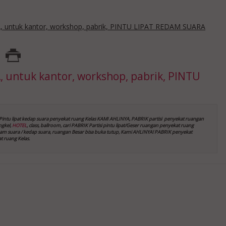
untuk kantor, workshop, pabrik, PINTU LIPAT REDAM SUARA
untuk kantor, workshop, pabrik, PINTU
Pintu lipat kedap suara
penyekat ruang Kelas
KAMI AHLINYA, PABRIK partisi penyekat ruangan
ngkel,
HOTEL
, class, ballroom, cari PABRIK Partisi pintu lipat/Geser ruangan
penyekat ruang
redam suara / kedap suara, ruangan Besar bisa buka tutup, Kami AHLINYA! PABRIK penyekat
t ruang Kelas
.