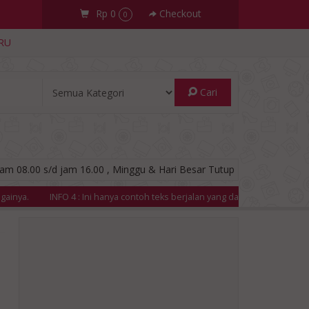
Rp 0
Checkout
0
RU
Cari
am 08.00 s/d jam 16.00 , Minggu & Hari Besar Tutup
: Ini hanya contoh teks berjalan yang dapat Anda gunakan untuk menampilk