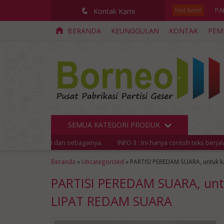
Hot Item!
PA
q
Kontak Kami
BERANDA
KEUNGGULAN
KONTAK
PEM
PA
PI
Ca
PA
PA
SEMUA KATEGORI PRODUK
Pab
dan sebagainya.
INFO 3 : Ini hanya contoh teks berjalan yang dapat An
pen
Beranda
»
Uncategorized
»
PARTISI PEREDAM SUARA, untuk k
PARTISI PEREDAM SUARA, untu
LIPAT REDAM SUARA