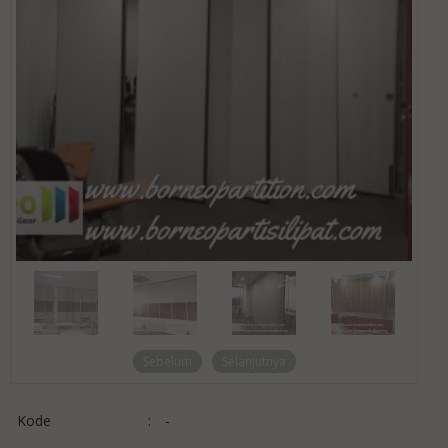
Sebelum
Selanjutnya
Kode
:
-