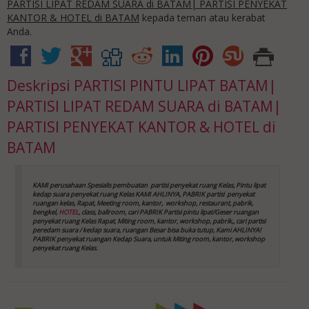
PARTISI LIPAT REDAM SUARA di BATAM| PARTISI PENYEKAT
KANTOR & HOTEL di BATAM
kepada teman atau kerabat
Anda.
Deskripsi
PARTISI PINTU LIPAT BATAM|
PARTISI LIPAT REDAM SUARA di BATAM|
PARTISI PENYEKAT KANTOR & HOTEL di
BATAM
KAMI perusahaan Spesialis pembuatan partisi penyekat ruang Kelas, Pintu lipat
kedap suara
penyekat ruang Kelas
KAMI AHLINYA, PABRIK partisi penyekat
ruangan kelas, Rapat, Meeting room, kantor,
workshop, restaurant, pabrik,
bengkel,
HOTEL
, class, ballroom, cari PABRIK Partisi pintu lipat/Geser ruangan
penyekat ruang Kelas
Rapat, Miting room, kantor, workshop, pabrik,, cari partisi
peredam suara / kedap suara, ruangan Besar bisa buka tutup, Kami AHLINYA!
PABRIK penyekat ruangan Kedap Suara, untuk Miting room, kantor, workshop
penyekat ruang Kelas
.