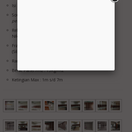
Isi Panel : Glasswool 32Kg/m3
Sound Rating STC : MAX 25db
*dibantu dengan
pengkondisian ruangan Acoutic
Rell & Roda : Rell Alumunium & Roda Bering, Roda
Nilon
Frame list sisi Panel : Alumunium Natural Anodized
(Silper almunium CR.3)
Rangka Panel : Holo hitam 4 x 4 T.1mm
Berat Panel /m2 : 15Kg/m2
Ketingian Max : 1m s/d 7m