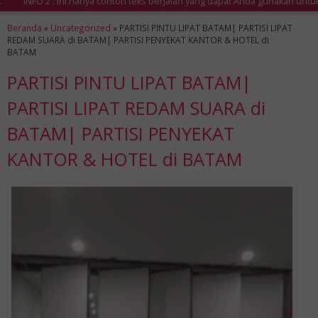
INFO 2 : Ini hanya contoh teks berjalan yang dapat Anda gunakan untuk m
Beranda
»
Uncategorized
»
PARTISI PINTU LIPAT BATAM| PARTISI LIPAT
REDAM SUARA di BATAM| PARTISI PENYEKAT KANTOR & HOTEL di
BATAM
PARTISI PINTU LIPAT BATAM|
PARTISI LIPAT REDAM SUARA di
BATAM| PARTISI PENYEKAT
KANTOR & HOTEL di BATAM