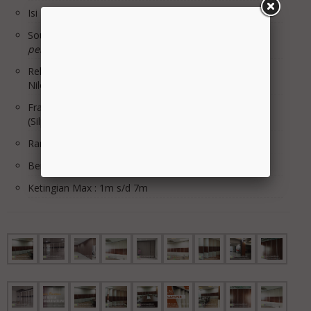
Isi Panel : Glasswool 32Kg/m3
Sound Rating STC : MAX 25db
*dibantu dengan
pengkondisian ruangan Acoutic
Rell & Roda : Rell Alumunium & Roda Bering, Roda
Nilon
Frame list sisi Panel : Alumunium Natural Anodized
(Silper almunium CR.3)
Rangka Panel : Holo hitam 4 x 4 T.1mm
Berat Panel /m2 : 15Kg/m2
Ketingian Max : 1m s/d 7m