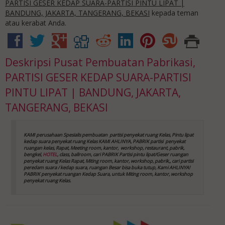
PARTISI GESER KEDAP SUARA-PARTISI PINTU LIPAT |
BANDUNG, JAKARTA, TANGERANG, BEKASI
kepada teman
atau kerabat Anda.
Deskripsi
Pusat Pembuatan Pabrikasi,
PARTISI GESER KEDAP SUARA-PARTISI
PINTU LIPAT | BANDUNG, JAKARTA,
TANGERANG, BEKASI
KAMI perusahaan Spesialis pembuatan partisi penyekat ruang Kelas, Pintu lipat
kedap suara
penyekat ruang Kelas
KAMI AHLINYA, PABRIK partisi penyekat
ruangan kelas, Rapat, Meeting room, kantor,
workshop, restaurant, pabrik,
bengkel,
HOTEL
, class, ballroom, cari PABRIK Partisi pintu lipat/Geser ruangan
penyekat ruang Kelas
Rapat, Miting room, kantor, workshop, pabrik,, cari partisi
peredam suara / kedap suara, ruangan Besar bisa buka tutup, Kami AHLINYA!
PABRIK penyekat ruangan Kedap Suara, untuk Miting room, kantor, workshop
penyekat ruang Kelas
.