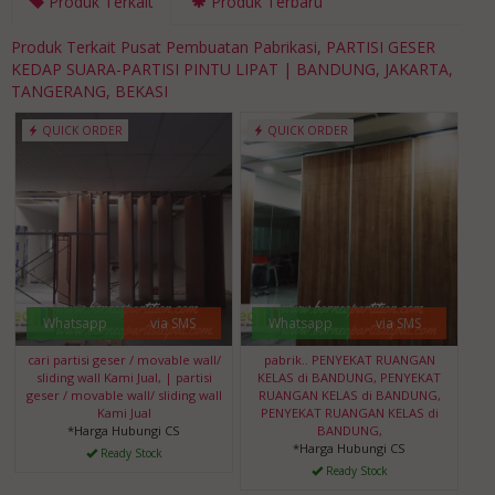
Produk Terkait
Produk Terbaru
Produk Terkait Pusat Pembuatan Pabrikasi, PARTISI GESER
KEDAP SUARA-PARTISI PINTU LIPAT | BANDUNG, JAKARTA,
TANGERANG, BEKASI
QUICK ORDER
QUICK ORDER
Whatsapp
via SMS
Whatsapp
via SMS
cari partisi geser / movable wall/
pabrik.. PENYEKAT RUANGAN
sliding wall Kami Jual, | partisi
KELAS di BANDUNG, PENYEKAT
geser / movable wall/ sliding wall
RUANGAN KELAS di BANDUNG,
Kami Jual
PENYEKAT RUANGAN KELAS di
*Harga Hubungi CS
BANDUNG,
*Harga Hubungi CS
Ready Stock
Ready Stock