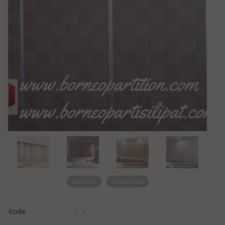
Sebelum
Selanjutnya
Kode
:
-