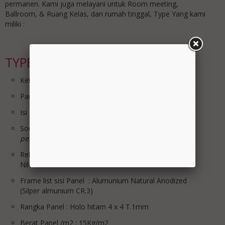
permanen. Kami juga melayani untuk Room meeting,
Ballroom, & Ruang Kelas, dan rumah tinggal, Type Yang kami
miliki :
TYPE iP-65
Ketebalan ip-65 : 65mm
Panel : Pb.Acoustic 12mm x2
Isi Panel : Glasswool 32Kg/m3
Sound Rating STC : MAX 25db
*dibantu dengan
pengkondisian ruangan Acoutic
Rell & Roda : Rell Alumunium & Roda Bering, Roda
Nilon
Frame list sisi Panel : Alumunium Natural Anodized
(Silper almunium CR.3)
Rangka Panel : Holo hitam 4 x 4 T.1mm
Berat Panel /m2 : 15Kg/m2