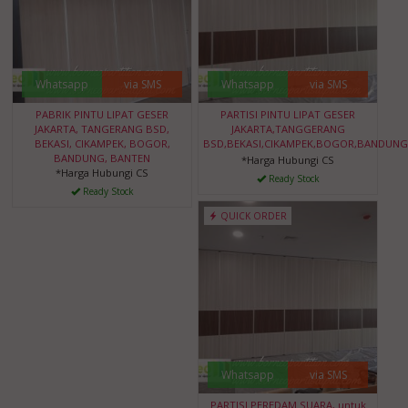
Whatsapp
via SMS
Whatsapp
via SMS
PABRIK PINTU LIPAT GESER
PARTISI PINTU LIPAT GESER
JAKARTA, TANGERANG BSD,
JAKARTA,TANGGERANG
BEKASI, CIKAMPEK, BOGOR,
BSD,BEKASI,CIKAMPEK,BOGOR,BANDUNG
BANDUNG, BANTEN
*Harga Hubungi CS
*Harga Hubungi CS
Ready Stock
Ready Stock
QUICK ORDER
Whatsapp
via SMS
PARTISI PEREDAM SUARA, untuk