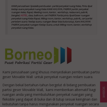
KAMI perusahaan Spesialis pembuatan partisi penyekat ruang Kelas, Pintu lipat
kedap suara
penyekat ruang Kelas
KAMI AHLINYA, PABRIK partisi penyekat
ruangan kelas, Rapat, Meeting room, kantor,
workshop, restaurant, pabrik,
bengkel,
HOTEL
, class, ballroom, cari PABRIK Partisi pintu lipat/Geser ruangan
penyekat ruang Kelas
Rapat, Miting room, kantor, workshop, pabrik,, cari partisi
peredam suara / kedap suara, ruangan Besar bisa buka tutup, Kami AHLINYA!
PABRIK penyekat ruangan Kedap Suara, untuk Miting room, kantor, workshop
penyekat ruang Kelas
.
Kami perusahaan yang khusus menyediakan pembuatan partisi
geser Movable Wall untuk penyekat ruangan redam suara.
Dengan bekal bertahun-tahun bergelut di bidang pembuatan
SIDEBAR
partisi geser Movable Wall, kami memberikan alternatif bagi
ruangan anda yang membutuhkan penyekat ruangan yang
fleksible yang dapat di buka dan di tutup sesuai keinginan dan
kebutuhan tanpa harus mengunakan penyekat ruangan secara