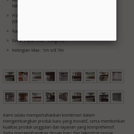
Nilon
Frame list sisi Panel : Alumunium Natural Anodized
(Silper almunium CR.3)
Rangka Panel : Holo hitam 4 x 4 T.1mm
Berat Panel /m2 : 15Kg/m2
Ketingian Max : 1m s/d 7m
Kami selalu mempertahankan komitmen dalam
mengembangkan produk baru yang inovatif, serta memberikan
kualitas produk unggulan dan layanan yang komprehensif.
Serta mengembangkan desain baru dan teknologi sesuai