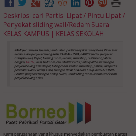
Deskripsi
cari Partisi Lipat / Pintu Lipat /
Penyekat sliding wall/Redam Suara
KELAS KAMPUS | KELAS SEKOLAH
KAMI perusahaan Spesialis pembuatan partisi penyekat ruang Kelas, Pintu lipat
kedap suara
penyekat ruang Kelas
KAMI AHLINYA, PABRIK partisi penyekat
ruangan kelas, Rapat, Meeting room, kantor,
workshop, restaurant, pabrik,
bengkel,
HOTEL
, class, ballroom, cari PABRIK Partisi pintu lipat/Geser ruangan
penyekat ruang Kelas
Rapat, Miting room, kantor, workshop, pabrik,, cari partisi
peredam suara / kedap suara, ruangan Besar bisa buka tutup, Kami AHLINYA!
PABRIK penyekat ruangan Kedap Suara, untuk Miting room, kantor, workshop
penyekat ruang Kelas
.
Kami perusahaan yang khusus menyediakan pembuatan partisi