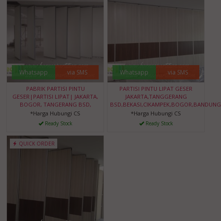
Whatsapp
via SMS
Whatsapp
via SMS
PABRIK PARTISI PINTU
PARTISI PINTU LIPAT GESER
GESER|PARTISI LIPAT| JAKARTA,
JAKARTA,TANGGERANG
BOGOR, TANGERANG BSD,
BSD,BEKASI,CIKAMPEK,BOGOR,BANDUNG
*Harga Hubungi CS
*Harga Hubungi CS
Ready Stock
Ready Stock
QUICK ORDER