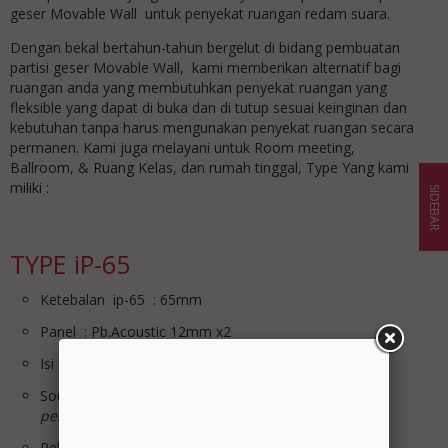
geser Movable Wall untuk penyekat ruangan redam suara.
Dengan bekal bertahun-tahun bergelut di bidang pembuatan
partisi geser Movable Wall, kami memberikan alternatif bagi
ruangan anda yang membutuhkan penyekat ruangan yang
fleksible yang dapat di buka dan di tutup sesuai keinginan dan
kebutuhan tanpa harus mengunakan penyekat ruangan secara
permanen. Kami juga melayani untuk Room meeting,
Ballroom, & Ruang Kelas, dan rumah tinggal, Type Yang kami
miliki :
SIDEBAR
TYPE iP-65
Ketebalan ip-65 : 65mm
Panel : Pb.Acoustic 12mm x2
Isi Panel : Glasswool 32Kg/m3
Sound Rating STC : MAX 25db
*dibantu dengan
pengkondisian ruangan Acoutic
Rell & Roda : Rell Alumunium & Roda Bering, Roda