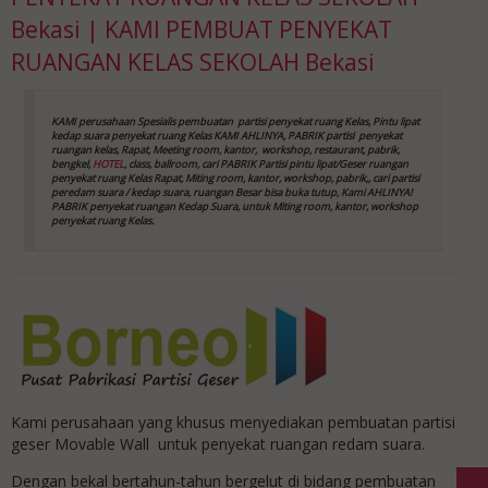
Bekasi | KAMI PEMBUAT PENYEKAT
RUANGAN KELAS SEKOLAH Bekasi
KAMI perusahaan Spesialis pembuatan partisi penyekat ruang Kelas, Pintu lipat
kedap suara
penyekat ruang Kelas
KAMI AHLINYA, PABRIK partisi penyekat
ruangan kelas, Rapat, Meeting room, kantor,
workshop, restaurant, pabrik,
bengkel,
HOTEL
, class, ballroom, cari PABRIK Partisi pintu lipat/Geser ruangan
penyekat ruang Kelas
Rapat, Miting room, kantor, workshop, pabrik,, cari partisi
peredam suara / kedap suara, ruangan Besar bisa buka tutup, Kami AHLINYA!
PABRIK penyekat ruangan Kedap Suara, untuk Miting room, kantor, workshop
penyekat ruang Kelas
.
Kami perusahaan yang khusus menyediakan pembuatan partisi
geser Movable Wall untuk penyekat ruangan redam suara.
Dengan bekal bertahun-tahun bergelut di bidang pembuatan