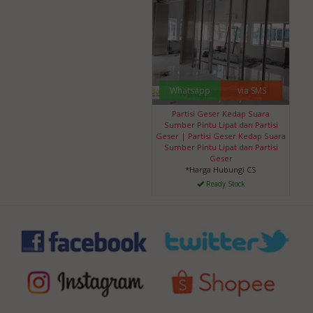
Whatsapp
via SMS
Partisi Geser Kedap Suara
Sumber Pintu Lipat dan Partisi
Geser | Partisi Geser Kedap Suara
Sumber Pintu Lipat dan Partisi
Geser
*Harga Hubungi CS
Ready Stock