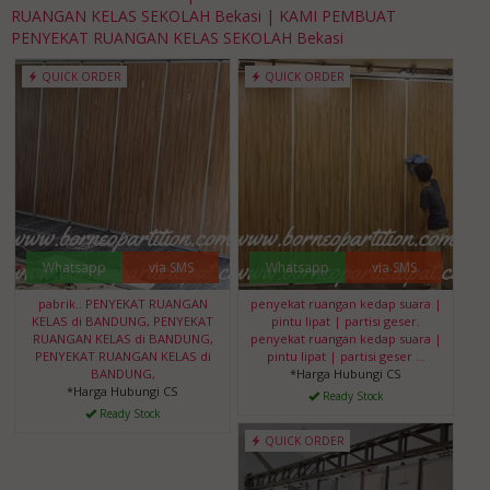
RUANGAN KELAS SEKOLAH Bekasi | KAMI PEMBUAT
PENYEKAT RUANGAN KELAS SEKOLAH Bekasi
QUICK ORDER
QUICK ORDER
Whatsapp
via SMS
Whatsapp
via SMS
pabrik.. PENYEKAT RUANGAN
penyekat ruangan kedap suara |
KELAS di BANDUNG, PENYEKAT
pintu lipat | partisi geser.
RUANGAN KELAS di BANDUNG,
penyekat ruangan kedap suara |
PENYEKAT RUANGAN KELAS di
pintu lipat | partisi geser …
BANDUNG,
*Harga Hubungi CS
*Harga Hubungi CS
Ready Stock
Ready Stock
QUICK ORDER