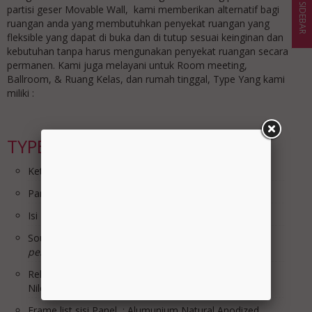
SIDEBAR
partisi geser Movable Wall, kami memberikan alternatif bagi
ruangan anda yang membutuhkan penyekat ruangan yang
fleksible yang dapat di buka dan di tutup sesuai keinginan dan
kebutuhan tanpa harus mengunakan penyekat ruangan secara
permanen. Kami juga melayani untuk Room meeting,
Ballroom, & Ruang Kelas, dan rumah tinggal, Type Yang kami
miliki :
TYPE iP-65
Ketebalan ip-65 : 65mm
Panel : Pb.Acoustic 12mm x2
Isi Panel : Glasswool 32Kg/m3
Sound Rating STC : MAX 25db
*dibantu dengan
pengkondisian ruangan Acoutic
Rell & Roda : Rell Alumunium & Roda Bering, Roda
Nilon
Frame list sisi Panel : Alumunium Natural Anodized