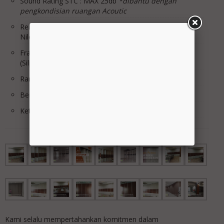
Sound Rating STC : MAX 25db
*dibantu dengan
pengkondisian ruangan Acoutic
Rell & Roda : Rell Alumunium & Roda Bering, Roda
Nilon
Frame list sisi Panel : Alumunium Natural Anodized
(Silper almunium CR.3)
Rangka Panel : Holo hitam 4 x 4 T.1mm
Berat Panel /m2 : 15Kg/m2
Ketingian Max : 1m s/d 7m
Kami selalu mempertahankan komitmen dalam