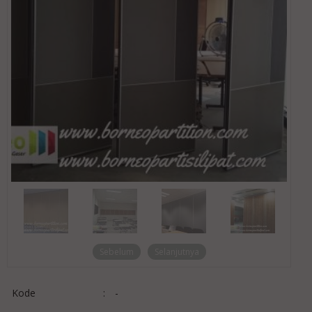
Sebelum
Selanjutnya
Kode
:
-