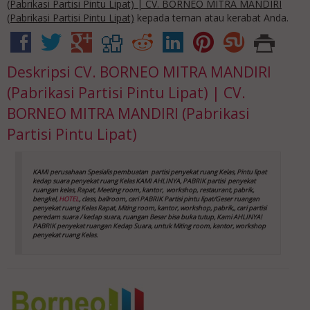
(Pabrikasi Partisi Pintu Lipat) | CV. BORNEO MITRA MANDIRI
(Pabrikasi Partisi Pintu Lipat)
kepada teman atau kerabat Anda.
Deskripsi
CV. BORNEO MITRA MANDIRI
(Pabrikasi Partisi Pintu Lipat) | CV.
BORNEO MITRA MANDIRI (Pabrikasi
Partisi Pintu Lipat)
KAMI perusahaan Spesialis pembuatan partisi penyekat ruang Kelas, Pintu lipat
kedap suara
penyekat ruang Kelas
KAMI AHLINYA, PABRIK partisi penyekat
ruangan kelas, Rapat, Meeting room, kantor,
workshop, restaurant, pabrik,
bengkel,
HOTEL
, class, ballroom, cari PABRIK Partisi pintu lipat/Geser ruangan
penyekat ruang Kelas
Rapat, Miting room, kantor, workshop, pabrik,, cari partisi
peredam suara / kedap suara, ruangan Besar bisa buka tutup, Kami AHLINYA!
PABRIK penyekat ruangan Kedap Suara, untuk Miting room, kantor, workshop
penyekat ruang Kelas
.