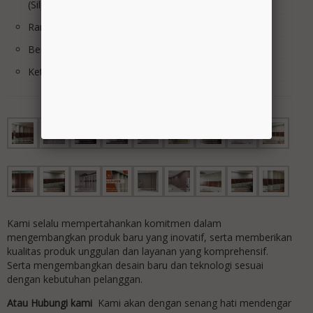
(Silper almunium CR.3)
Rangka Panel : Holo hitam 4 x 4 T.1mm
Berat Panel /m2 : 15Kg/m2
Ketingian Max : 1m s/d 7m
Kami selalu mempertahankan komitmen dalam
mengembangkan produk baru yang inovatif, serta memberikan
kualitas produk unggulan dan layanan yang komprehensif.
Serta mengembangkan desain baru dan teknologi sesuai
dengan kebutuhan pelanggan.
Atau Hubungi kami
Kami akan dengan senang hati mendengar