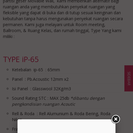
partisi geser Movable Wall, kami memberikan alternatif bagi
ruangan anda yang membutuhkan penyekat ruangan yang
fleksible yang dapat di buka dan di tutup sesuai keinginan dan
kebutuhan tanpa harus mengunakan penyekat ruangan secara
permanen. Kami juga melayani untuk Room meeting,
Ballroom, & Ruang Kelas, dan rumah tinggal, Type Yang kami
miliki :
TYPE iP-65
Ketebalan ip-65 : 65mm
SIDEBAR
Panel : Pb.Acoustic 12mm x2
Isi Panel : Glasswool 32Kg/m3
Sound Rating STC : MAX 25db
*dibantu dengan
pengkondisian ruangan Acoutic
Rell & Roda : Rell Alumunium & Roda Bering, Roda
Nilon
Frame list sisi Panel : Alumunium Natural Anodized