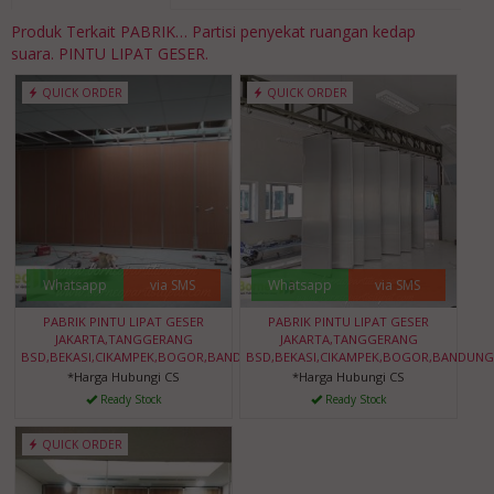
Produk Terkait PABRIK… Partisi penyekat ruangan kedap
suara. PINTU LIPAT GESER.
QUICK ORDER
QUICK ORDER
Whatsapp
via SMS
Whatsapp
via SMS
PABRIK PINTU LIPAT GESER
PABRIK PINTU LIPAT GESER
JAKARTA,TANGGERANG
JAKARTA,TANGGERANG
BSD,BEKASI,CIKAMPEK,BOGOR,BANDUNG,BANTEN
BSD,BEKASI,CIKAMPEK,BOGOR,BANDUNG
*Harga Hubungi CS
*Harga Hubungi CS
Ready Stock
Ready Stock
QUICK ORDER