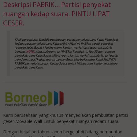
Deskripsi
PABRIK… Partisi penyekat
ruangan kedap suara. PINTU LIPAT
GESER.
KAMI perusahaan Spesialis pembuatan partisi penyekat ruang Kelas, Pintu lipat
kedap suara
penyekat ruang Kelas
KAMI AHLINYA, PABRIK partisi penyekat
ruangan kelas, Rapat, Meeting room, kantor,
workshop, restaurant, pabrik,
bengkel,
HOTEL
, class, ballroom, cari PABRIK Partisi pintu lipat/Geser ruangan
penyekat ruang Kelas
Rapat, Miting room, kantor, workshop, pabrik,, cari partisi
peredam suara / kedap suara, ruangan Besar bisa buka tutup, Kami AHLINYA!
PABRIK penyekat ruangan Kedap Suara, untuk Miting room, kantor, workshop
penyekat ruang Kelas
.
Kami perusahaan yang khusus menyediakan pembuatan partisi
geser Movable Wall untuk penyekat ruangan redam suara.
Dengan bekal bertahun-tahun bergelut di bidang pembuatan