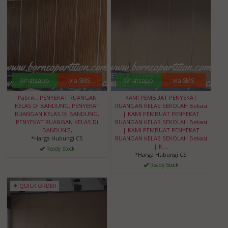
Whatsapp
via SMS
Whatsapp
via SMS
Pabrik.. PENYEKAT RUANGAN
KAMI PEMBUAT PENYEKAT
KELAS Di BANDUNG, PENYEKAT
RUANGAN KELAS SEKOLAH Bekasi
RUANGAN KELAS Di BANDUNG,
| KAMI PEMBUAT PENYEKAT
PENYEKAT RUANGAN KELAS Di
RUANGAN KELAS SEKOLAH Bekasi
BANDUNG,
| KAMI PEMBUAT PENYEKAT
*Harga Hubungi CS
RUANGAN KELAS SEKOLAH Bekasi
| K....
Ready Stock
*Harga Hubungi CS
Ready Stock
QUICK ORDER