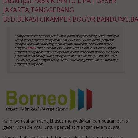
Deskripsi
PABRIK PINTU LIPAT GESER
JAKARTA,TANGGERANG
BSD,BEKASI,CIKAMPEK,BOGOR,BANDUNG,B
KAMI perusahaan Spesialis pembuatan partisi penyekat ruang Kelas, Pintu lipat
kedap suara
penyekat ruang Kelas
KAMI AHLINYA, PABRIK partisi penyekat
ruangan kelas, Rapat, Meeting room, kantor,
workshop, restaurant, pabrik,
bengkel,
HOTEL
, class, ballroom, cari PABRIK Partisi pintu lipat/Geser ruangan
penyekat ruang Kelas
Rapat, Miting room, kantor, workshop, pabrik,, cari partisi
peredam suara / kedap suara, ruangan Besar bisa buka tutup, Kami AHLINYA!
PABRIK penyekat ruangan Kedap Suara, untuk Miting room, kantor, workshop
penyekat ruang Kelas
.
Kami perusahaan yang khusus menyediakan pembuatan partisi
geser Movable Wall untuk penyekat ruangan redam suara.
Dengan bekal bertahun-tahun bergelut di bidang pembuatan