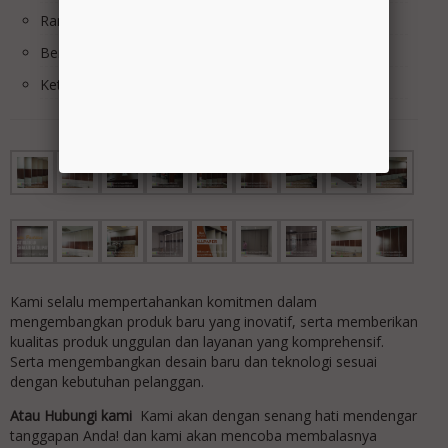
Rangka Panel : Holo hitam 4 x 4 T.1mm
Berat Panel /m2 : 15Kg/m2
Ketingian Max : 1m s/d 7m
Kami selalu mempertahankan komitmen dalam
mengembangkan produk baru yang inovatif, serta memberikan
kualitas produk unggulan dan layanan yang komprehensif.
Serta mengembangkan desain baru dan teknologi sesuai
dengan kebutuhan pelanggan.
Atau Hubungi kami
Kami akan dengan senang hati mendengar
tanggapan Anda! dan kami akan mencoba membalasnya