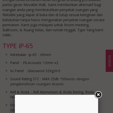
partisi geser Movable Wall, kami memberikan alternatif bagi
ruangan anda yang membutuhkan penyekat ruangan yang
fleksible yang dapat di buka dan di tutup sesuai keinginan dan
kebutuhan tanpa harus mengunakan penyekat ruangan secara
permanen. Kami juga melayani untuk Room meeting,
Ballroom, & Ruang Kelas, dan rumah tinggal, Type Yang kami
miliki :
TYPE iP-65
Ketebalan ip-65 : 65mm
SIDEBAR
Panel : Pb.Acoustic 12mm x2
Isi Panel : Glasswool 32Kg/m3
Sound Rating STC : MAX 25db
*dibantu dengan
pengkondisian ruangan Acoutic
Rell & Roda : Rell Alumunium & Roda Bering, Roda
Nilon
Frame list sisi Panel : Alumunium Natural Anodized
(Silper almunium CR.3)