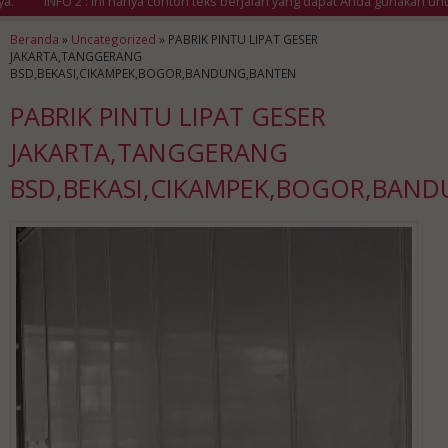
INFO 2 : Ini hanya contoh teks berjalan yang dapat Anda gunakan untuk 
Beranda
»
Uncategorized
»
PABRIK PINTU LIPAT GESER
JAKARTA,TANGGERANG
BSD,BEKASI,CIKAMPEK,BOGOR,BANDUNG,BANTEN
PABRIK PINTU LIPAT GESER
JAKARTA,TANGGERANG
BSD,BEKASI,CIKAMPEK,BOGOR,BAN