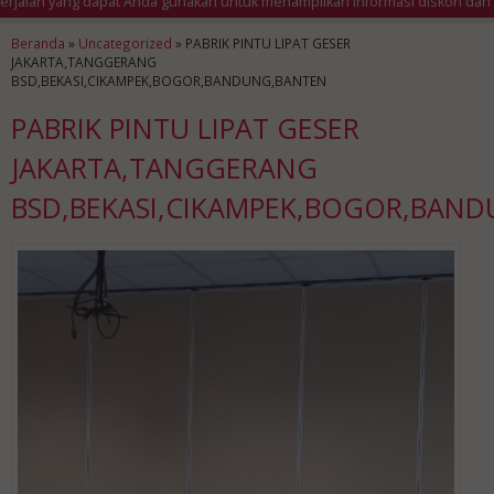
jalan yang dapat Anda gunakan untuk menampilkan informasi diskon dan seb
Beranda
»
Uncategorized
»
PABRIK PINTU LIPAT GESER
JAKARTA,TANGGERANG
BSD,BEKASI,CIKAMPEK,BOGOR,BANDUNG,BANTEN
PABRIK PINTU LIPAT GESER
JAKARTA,TANGGERANG
BSD,BEKASI,CIKAMPEK,BOGOR,BAN