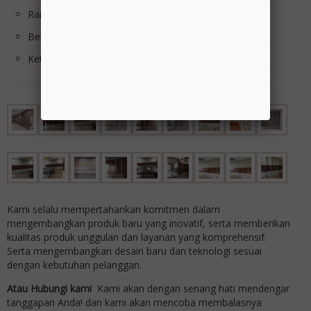
Rangka Panel : Holo hitam 4 x 4 T.1mm
Berat Panel /m2 : 15Kg/m2
Ketingian Max : 1m s/d 7m
Kami selalu mempertahankan komitmen dalam
mengembangkan produk baru yang inovatif, serta memberikan
kualitas produk unggulan dan layanan yang komprehensif.
Serta mengembangkan desain baru dan teknologi sesuai
dengan kebutuhan pelanggan.
Atau Hubungi kami
Kami akan dengan senang hati mendengar
tanggapan Anda! dan kami akan mencoba membalasnya