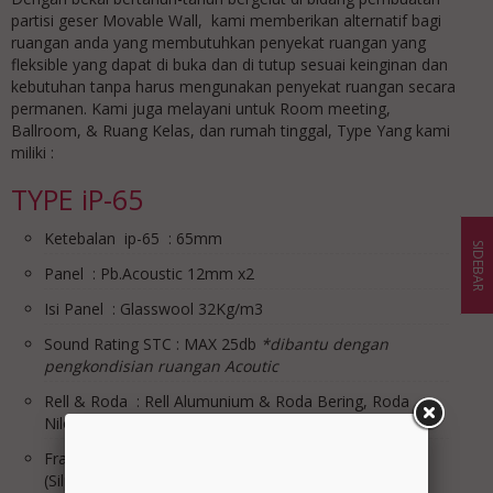
partisi geser Movable Wall, kami memberikan alternatif bagi
ruangan anda yang membutuhkan penyekat ruangan yang
fleksible yang dapat di buka dan di tutup sesuai keinginan dan
kebutuhan tanpa harus mengunakan penyekat ruangan secara
permanen. Kami juga melayani untuk Room meeting,
Ballroom, & Ruang Kelas, dan rumah tinggal, Type Yang kami
miliki :
TYPE iP-65
Ketebalan ip-65 : 65mm
SIDEBAR
Panel : Pb.Acoustic 12mm x2
Isi Panel : Glasswool 32Kg/m3
Sound Rating STC : MAX 25db
*dibantu dengan
pengkondisian ruangan Acoutic
Rell & Roda : Rell Alumunium & Roda Bering, Roda
Nilon
Frame list sisi Panel : Alumunium Natural Anodized
(Silper almunium CR.3)