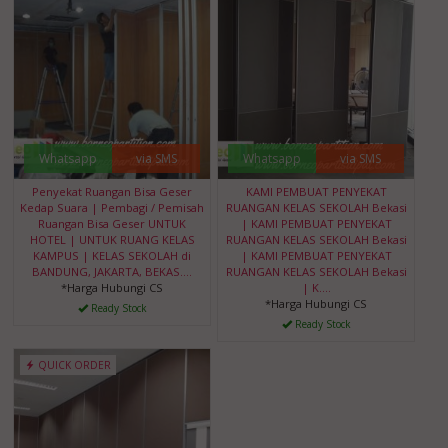
Whatsapp
via SMS
Whatsapp
via SMS
Penyekat Ruangan Bisa Geser
KAMI PEMBUAT PENYEKAT
Kedap Suara | Pembagi / Pemisah
RUANGAN KELAS SEKOLAH Bekasi
Ruangan Bisa Geser UNTUK
| KAMI PEMBUAT PENYEKAT
HOTEL | UNTUK RUANG KELAS
RUANGAN KELAS SEKOLAH Bekasi
KAMPUS | KELAS SEKOLAH di
| KAMI PEMBUAT PENYEKAT
BANDUNG, JAKARTA, BEKAS....
RUANGAN KELAS SEKOLAH Bekasi
*Harga Hubungi CS
| K....
*Harga Hubungi CS
Ready Stock
Ready Stock
QUICK ORDER